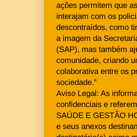
ações permitem que as
interajam com os polic
descontraídos, como ti
a imagem da Secretaria
(SAP), mas também aju
comunidade, criando u
colaborativa entre os p
sociedade.”
Aviso Legal: As inform
confidenciais e refer
SAÚDE E GESTÃO HOS
e seus anexos destina