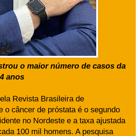
strou o maior número de casos da
14 anos
la Revista Brasileira de
e o câncer de próstata é o segundo
idente no Nordeste e a taxa ajustada
 cada 100 mil homens. A pesquisa