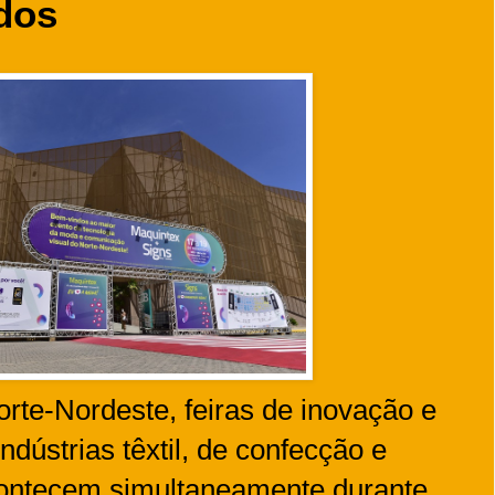
dos
rte-Nordeste, feiras de inovação e
dústrias têxtil, de confecção e
ontecem simultaneamente durante