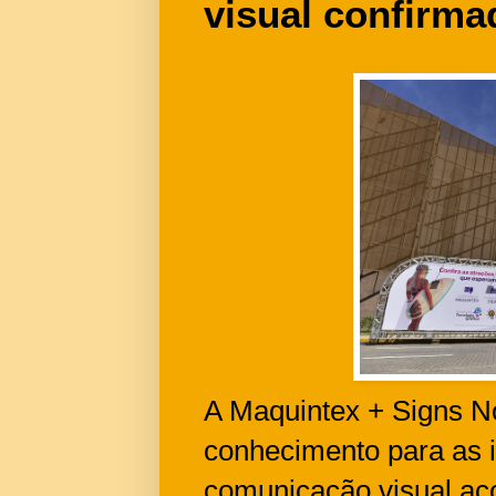
visual confirma
A Maquintex + Signs No
conhecimento para as in
comunicação visual ac