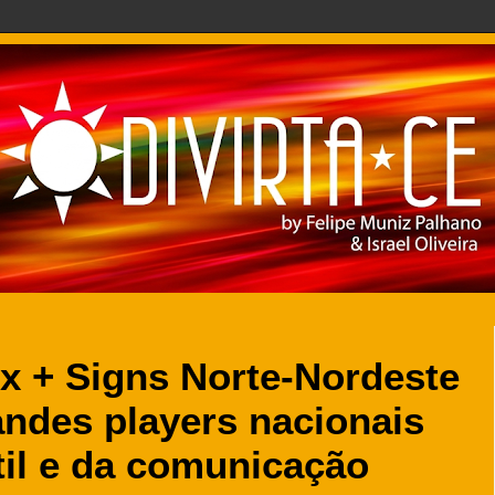
x + Signs Norte-Nordeste
ndes players nacionais
xtil e da comunicação