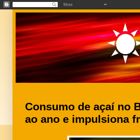
Consumo de açaí no B
ao ano e impulsiona f