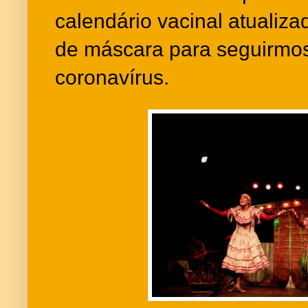
calendário vacinal atualiz
de máscara para seguirmos
coronavírus.