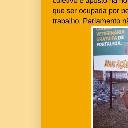
coletivo e aposto na no
que ser ocupada por p
trabalho. Parlamento nã