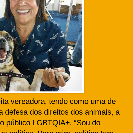
eita vereadora, tendo como uma de
a defesa dos direitos dos animais, a
 do público LGBTQIA+. “Sou do