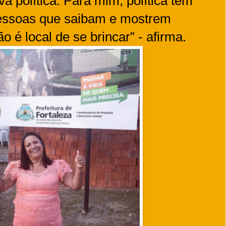
va política. Para mim, política tem
essoas que saibam e mostrem
o é local de se brincar” - afirma.