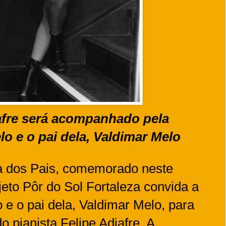
jafre será acompanhado pela
o e o pai dela, Valdimar Melo
dos Pais, comemorado neste
jeto Pôr do Sol Fortaleza convida a
 e o pai dela, Valdimar Melo, para
do pianista Felipe Adjafre. A