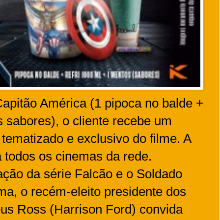
pitão América (1 pipoca no balde +
s sabores), o cliente recebe um
tematizado e exclusivo do filme. A
 todos os cinemas da rede.
ção da série Falcão e o Soldado
ama, o recém-eleito presidente dos
us Ross (Harrison Ford) convida