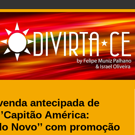
 venda antecipada de
‘’Capitão América:
do Novo’’ com promoção