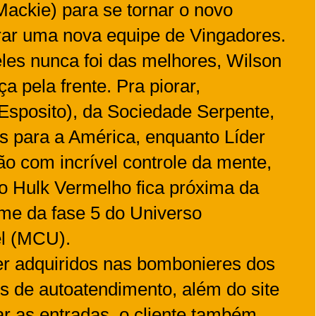
ackie) para se tornar o novo
rar uma nova equipe de Vingadores.
les nunca foi das melhores, Wilson
a pela frente. Pra piorar,
Esposito), da Sociedade Serpente,
os para a América, enquanto Líder
ão com incrível controle da mente,
o Hulk Vermelho fica próxima da
lme da fase 5 do Universo
l (MCU).
r adquiridos nas bombonieres dos
s de autoatendimento, além do site
r as entradas, o cliente também