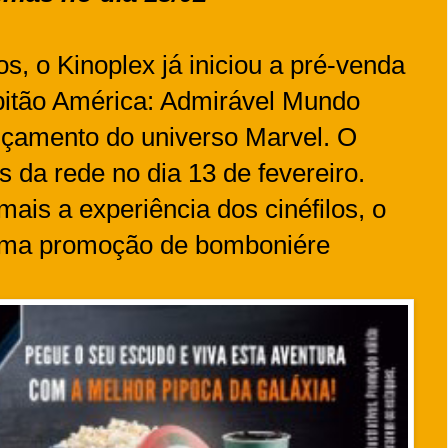
os, o Kinoplex já iniciou a pré-venda
pitão América: Admirável Mundo
nçamento do universo Marvel. O
as da rede no dia 13 de fevereiro.
ais a experiência dos cinéfilos, o
 uma promoção de bomboniére
.