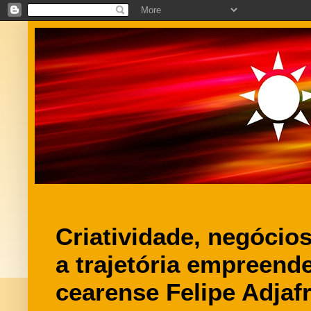
Criatividade, negóci
a trajetória empreend
cearense Felipe Adjaf