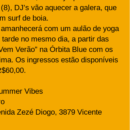
 (8), DJ’s vão aquecer a galera, que
m surf de boia.
ia amanhecerá com um aulão de yoga
 tarde no mesmo dia, a partir das
“Vem Verão” na Órbita Blue com os
ma. Os ingressos estão disponíveis
R$60,00.
Summer Vibes
ro
venida Zezé Diogo, 3879 Vicente