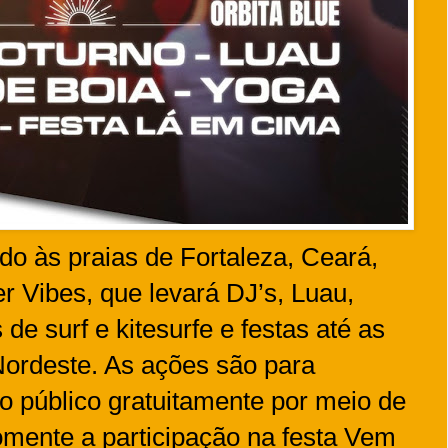
o às praias de Fortaleza, Ceará,
 Vibes, que levará DJ’s, Luau,
de surf e kitesurfe e festas até as
Nordeste. As ações são para
o público gratuitamente por meio de
mente a participação na festa Vem