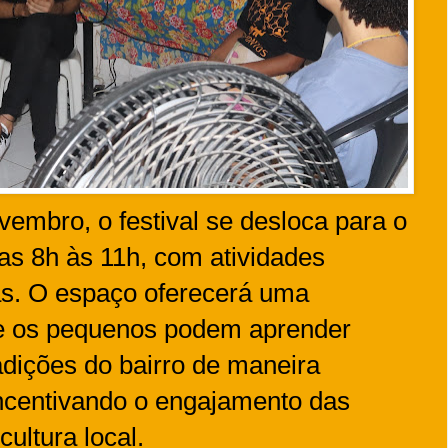
vembro, o festival se desloca para o
as 8h às 11h, com atividades
ças. O espaço oferecerá uma
de os pequenos podem aprender
radições do bairro de maneira
 incentivando o engajamento das
ultura local.