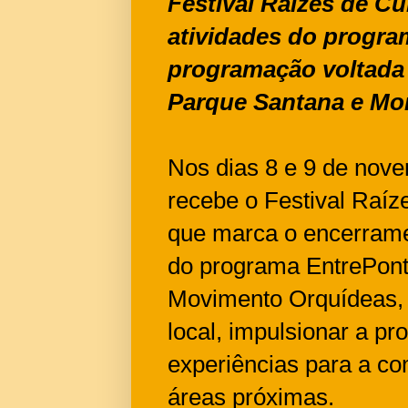
Festival Raízes de Cu
atividades do progr
programação voltada à
Parque Santana e M
Nos dias 8 e 9 de nov
recebe o Festival Raíze
que marca o encerrame
do programa EntrePont
Movimento Orquídeas, o 
local, impulsionar a pr
experiências para a c
áreas próximas.