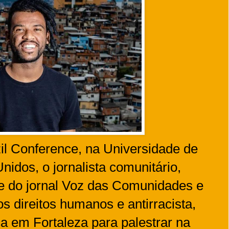
zil Conference, na Universidade de
idos, o jornalista comunitário,
fe do jornal Voz das Comunidades e
os direitos humanos e antirracista,
 em Fortaleza para palestrar na