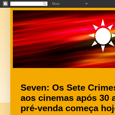
Seven: Os Sete Crimes
aos cinemas após 30 a
pré-venda começa hoj