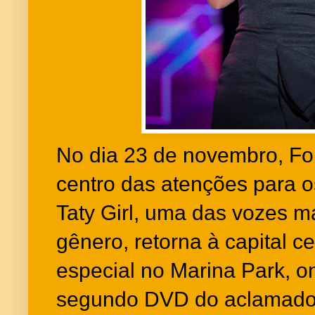
No dia 23 de novembro, For
centro das atenções para os
Taty Girl, uma das vozes m
gênero, retorna à capital 
especial no Marina Park, o
segundo DVD do aclamado p