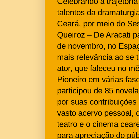
Celebrando a trajetóri
talentos da dramaturgi
Ceará, por meio do Ses
Queiroz – De Aracati p
de novembro, no Espaç
mais relevância ao s
ator, que faleceu no m
Pioneiro em várias fase
participou de 85 nove
por suas contribuições
vasto acervo pessoal, q
teatro e o cinema ceare
para apreciação do públi