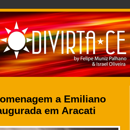
homenagem a Emiliano
augurada em Aracati