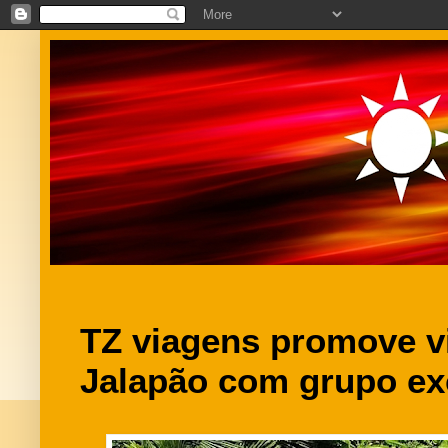
TZ viagens promove v
Jalapão com grupo ex