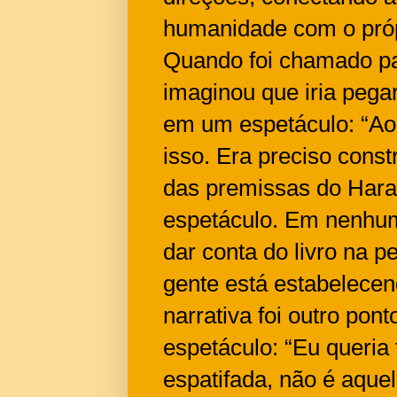
humanidade com o próp
Quando foi chamado par
imaginou que iria pega
em um espetáculo: “Ao 
isso. Era preciso const
das premissas do Harar
espetáculo. Em nenhum
dar conta do livro na 
gente está estabelecend
narrativa foi outro pon
espetáculo: “Eu queria
espatifada, não é aque