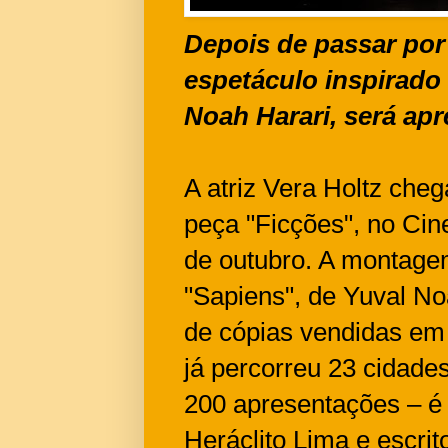
Depois de passar por
espetáculo inspirado 
Noah Harari, será ap
A atriz Vera Holtz che
peça "Ficções", no Cine
de outubro. A montagem
"Sapiens", de Yuval No
de cópias vendidas em
já percorreu 23 cidad
200 apresentações – é 
Heráclito Lima e escri