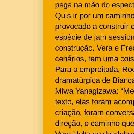
pega na mão do especta
Quis ir por um caminho
provocado a construir
espécie de jam sessio
construção, Vera e Fr
cenários, tem uma cois
Para a empreitada, Rod
dramatúrgica de Bianc
Miwa Yanagizawa: “Me
texto, elas foram aco
criação, foram convers
direção, o caminho que 
Vera Holtz se desdobra