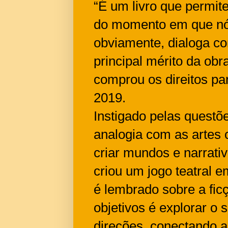
“É um livro que permite
do momento em que nó
obviamente, dialoga c
principal mérito da obr
comprou os direitos par
2019.
Instigado pelas questões
analogia com as artes 
criar mundos e narrati
criou um jogo teatral 
é lembrado sobre a fic
objetivos é explorar o
direções, conectando a