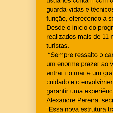
usuários contam com o
guarda-vidas e técnico
função, oferecendo a s
Desde o início do prog
realizados mais de 11 
turistas.
“Sempre ressalto o car
um enorme prazer ao ve
entrar no mar e um gr
cuidado e o envolvimen
garantir uma experiênc
Alexandre Pereira, sec
“Essa nova estrutura t