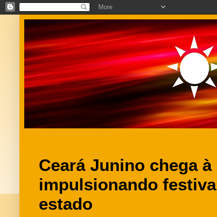
Ceará Junino chega à e
impulsionando festiva
estado