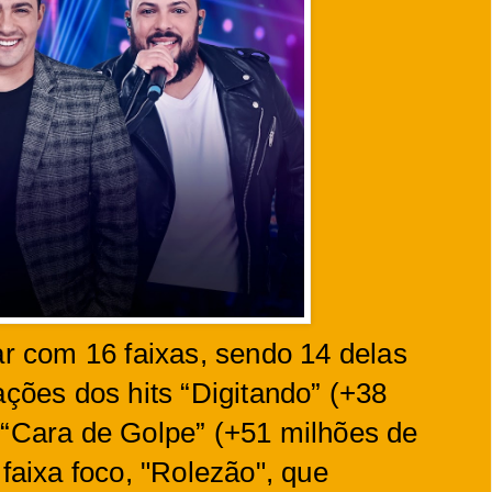
ar com 16 faixas, sendo 14 delas
ações dos hits “Digitando” (+38
 “Cara de Golpe” (+51 milhões de
 faixa foco, "Rolezão", que