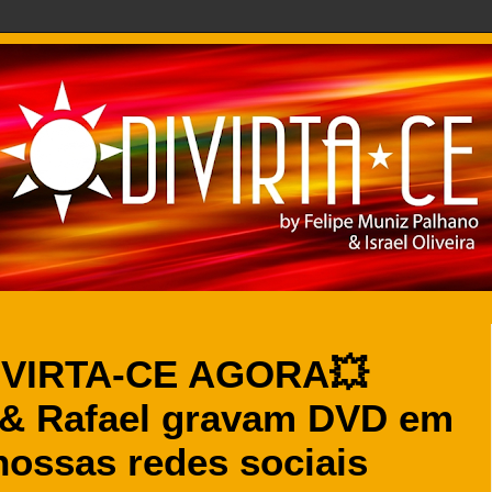
VIRTA-CE AGORA💥
& Rafael gravam DVD em
 nossas redes sociais