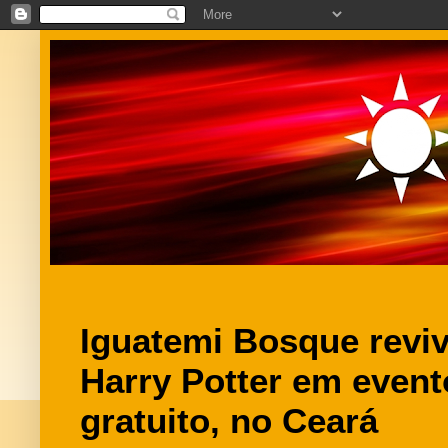
Iguatemi Bosque revi
Harry Potter em event
gratuito, no Ceará