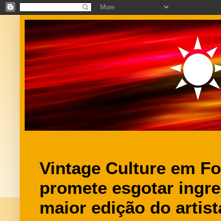
Vintage Culture em For
promete esgotar ingre
maior edição do artist