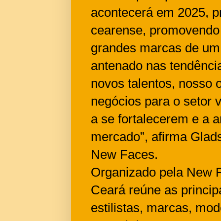
acontecerá em 2025, p
cearense, promovendo 
grandes marcas de um p
antenado nas tendênci
novos talentos, nosso o
negócios para o setor v
a se fortalecerem e a 
mercado”, afirma Glads
New Faces.
Organizado pela New F
Ceará reúne as principa
estilistas, marcas, mod