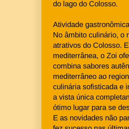
do lago do Colosso.
Atividade gastronômic
No âmbito culinário, o
atrativos do Colosso. 
mediterrânea, o Zoi of
combina sabores autên
mediterrâneo ao region
culinária sofisticada e
a vista única completa
ótimo lugar para se de
E as novidades não par
fez sucesso nas última